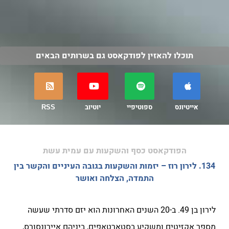
תוכלו להאזין לפודקאסט גם בשרותים הבאים
אייטיונס
ספוטיפיי
יוטיוב
RSS
הפודקאסט כסף והשקעות עם עמית עשת
134. לירון רוז – יזמות והשקעות בגובה העיניים והקשר בין
התמדה, הצלחה ואושר
לירון בן 49. ב-20 השנים האחרונות הוא יזם סדרתי שעשה
מספר אקזיטים ומשקיע בסטארטאפים, ביניהם איירונסורס,