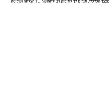
מצבך הכלכלי, תגרום לך לסיפוק רב ולתחושה של הצלחה ושליטה
בחייך הפיננסיים.
איך זה עובד?
לאחר הזמנת פגישה, מקבלים למייל רשימת נתונים אותה יש להכין
לקראת השיחה.
אחד הנתונים החשוב ביותר הוא:
הגדרת מטרות הפגישה.
פגישת יעוץ לייזר אורכת כשעתיים ומתבצעת דרך תוכנת זום או במשרד
שלי ביישוב יעד.
למה איתי ומי אני? ניתן לראות בהרחבה כאן.