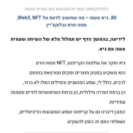
הפודקאסט כסף והשקעות עם עמית עשת
80. גיא עשת – מה שחשוב לדעת על Web3, NFT,
מטה-וורס ובלוקצ'יין
לידיעה, בהמשך הדף יש תמלול מלא של השיחה שעמית
עשה עם גיא.
גיא חוקר את עולמות הקריפטו, NFT ומטה-וורס.
הוא משקיע במגוון מוצרים ומקים סטרטאפ בתחום.
לרבים, כולל לי, שפע המושגים והמילים האלו לא ברור,
הן ברמת הגדרה מילולית, הן ברמת השימושיות לחיים ומגמות
עתידיות.
כמובן דיברנו גם על קריפטו ושפע המטבעות הדיגיטליים,
ושאלתי האם זה הזמן להשקיע.