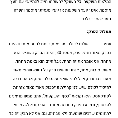
המלצות השקעה. כל השוקל להשקיע חייב להתייעץ עם יועץ
מוסמך. אינני יועץ השקעות או יועץ פנסיוני מוסמך והפרק
נועד להסבר בלבד.
תמלול הפרק:
עמית: שלום לכולם, זה עמית, שמח להיות איתכם היום
בפרק מאוד חגיגי, פרק מספר 80, והיום הפרק בשבילי הוא
מיוחד, אני אומר את זה תמיד, אבל היום הוא באמת מיוחד,
משתי סיבות, אחד, אנחנו עושים פרק על נושא שהוא מאוד
מאוד בכותרות, אבל לפני שאני אכנס לפרטים, אז אני רוצה
להזכיר לכולם שיש לנו קהילת פייסבוק מאוד מאוד צומחת
לפודקאסט, היא נקראת "כסף והשקעות", אתם ממש מוזמנים
להצטרף, ונושא הפרק היום זה אחד ה…אני קורא לזה מבוא
לתחומים שרבים שומעים ולא מבינים, וגם אני לא מבין, זה כל