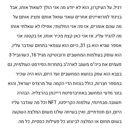
רגיל, על העיקרון, הוא לא יודע מה אני הולך לשאול אותו, אבל
בניגוד למרואיינים אחרים שאני שואל אותם ומציג אותם על
מה שהם אומרים, אז פה אני החלטתי, אפילו לא שאלתי אותו
מה להגיד עליו, אז אני כאן קצת מכיר אותו, אז בקטנה אני
אספר שגיא הוא בן 31, היום הוא עצמאי בתחום שנדבר עליו,
הוא עוסק בעולמות המחשבים ורובוטיקה מגיל 16, כשהוביל 3
פעמים את ביה"ס משגב לארה"ב בתחרות הפירסט העולמית, גם
בצבא הוא עסק בנושא המחשבים ועד היום, הוא היה שכיר
במספר חברות, כולל בצוות הדי הקמה של מרצדס ישראל, והוא
בוגר מדעי המחשב באוניברסיטת רייכמן בהרצליה. הבהרה
חשובה מבחינתי, עולמות הקריפטו, NFT וכל מה שנדבר עליו
היום, הם תנודתיים, ואין בשיחה שלנו משום המלצת השקעה
בשום תחום או המלצה לביצוע כל פעילות כספית, כל מה