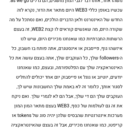
משהו אחר, אותו דבר לגבי המון מושגים, הם גדלים as we go.
עכשיו באופן כללי WEB3 היום מתאר את הדור, נקרא לזה
החדש של האינטרנט ולאן הדברים הולכים, ואם נסתכל על מה
שקורה היום, מה שאנשים קוראים לו קצת WEB2, זה בעצם
הרשתות החברתיות כמו שאנחנו מכירים היום, שיש לנו
איזשהו גוף, פייסבוק או אינסטגרם, אתה פותח בו חשבון, כל
ה-followers שלך, כל העוקבים שלך, אתה בעצם עושה את כל
האינטראקציה שלך עם הפלטפורמה, ובעצם, כמו שאנחנו
יודעים, יוטיוב או גוגל או פייסבוק יום אחד יכולים להחליט
לסגור אותך, כלומר זה לא באמת שלך החשבונות שיש לך,
העוקבים שלך הם די שלך, אבל הם לא לגמרי שלך. ואם ניקח
את זה גם לעולמות של כסף, WEB3 בעצם מתאר המון המון
מערכות אינטרנטיות שהבסיס שלהן יהיה סוג של tokens או
קריפטו, כמו שאנחנו מכירים, אבל זה בעצם שהאינטראקציה