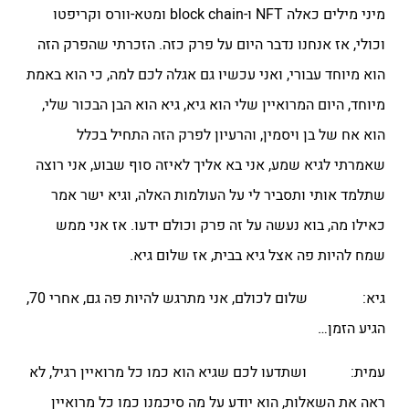
מיני מילים כאלה NFT ו-block chain ומטא-וורס וקריפטו
וכולי, אז אנחנו נדבר היום על פרק כזה. הזכרתי שהפרק הזה
הוא מיוחד עבורי, ואני עכשיו גם אגלה לכם למה, כי הוא באמת
מיוחד, היום המרואיין שלי הוא גיא, גיא הוא הבן הבכור שלי,
הוא אח של בן ויסמין, והרעיון לפרק הזה התחיל בכלל
שאמרתי לגיא שמע, אני בא אליך לאיזה סוף שבוע, אני רוצה
שתלמד אותי ותסביר לי על העולמות האלה, וגיא ישר אמר
כאילו מה, בוא נעשה על זה פרק וכולם ידעו. אז אני ממש
שמח להיות פה אצל גיא בבית, אז שלום גיא.
גיא: שלום לכולם, אני מתרגש להיות פה גם, אחרי 70,
הגיע הזמן…
עמית: ושתדעו לכם שגיא הוא כמו כל מרואיין רגיל, לא
ראה את השאלות, הוא יודע על מה סיכמנו כמו כל מרואיין