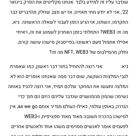
שנדבר עליו זה למידע בלבד. אנחנו מקליטים את הפרק בינואר
22', אני לא יודע מתי תאזינו, אז יש מצב שחלק מהדברים כבר
התקדמו, השתנו, אז הגיע הזמן לעבור לשאלה הראשונה. גיא,
מה זה WEB3? התחלתי בזמן האחרון לשמוע את זה, ראיתי
אפילו אתמול פעם ראשונה בפייסבוק מישהו עושה קורס,
וחלק מהסילבוס של NFT, WEB3 מה זה?
גיא: אני רוצה להתחיל בתור דבר ראשון, כמו שאמרת
לגבי המלצות השקעה, שום דבר ממה שאנחנו אומרים הוא לא
המלצה ותעשו את המחקר שלכם תמיד, אני רוצה להגיד באותה
נשימה שהמון מהמושגים שנדבר עליהם היום הם תוך כדי
הגדרה, באופן עולמי, כאילו העולם מגדיר אותם as we go, אין
למישהו בהכרח תשובה מאוד מאוד ספציפית, ו-WEB3
לפעמים אומר לאנשים מסוימים משהו אחד ולאנשים אחרים