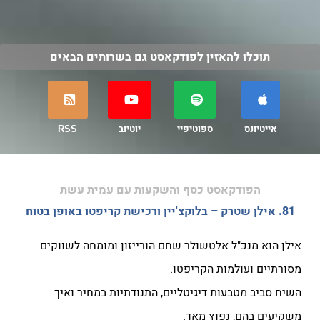
תוכלו להאזין לפודקאסט גם בשרותים הבאים
אייטיונס
ספוטיפיי
יוטיוב
RSS
הפודקאסט כסף והשקעות עם עמית עשת
81. אילן שטרק – בלוקצ'יין ורכישת קריפטו באופן בטוח
אילן הוא מנכ"ל אלטשולר שחם הורייזון ומומחה לשווקים
מסורתיים ועולמות הקריפטו.
השיח סביב מטבעות דיגיטליים, התנודתיות במחיר ואיך
משקיעים בהם, נפוץ מאד.