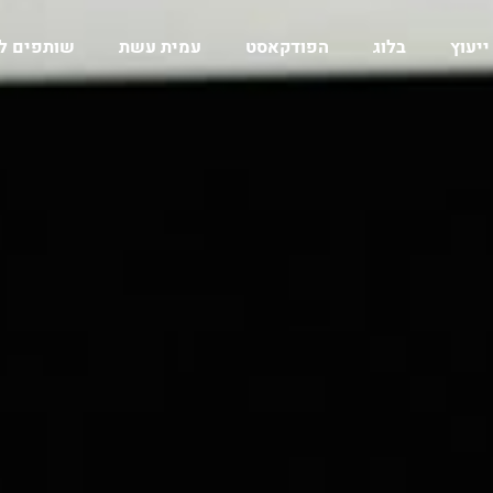
ייעוץ
בלוג
הפודקאסט
עמית עשת
שותפים ל