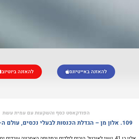
להאזנה באייטיונס
להאזנה ביוטיוב
הפודקאסט כסף והשקעות עם עמית עשת
109. אלון מן – הגדלת הכנסות לבעלי נכסים, עולם ה-Airbnb מבפנים
אלון בן 41, נשוי לאורטל, הורים לילדים ובתקופה האחרונה עובדים יחד.