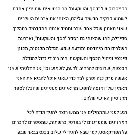
הפייסבוק של "כסף והשקעות" מה הנושאים שמעניין אתכם
לשמוע פרקים חדשים עליהם, הצגתי את ארבעת השלבים
שאני מאמין שכל אחד עובר ותמיד אנחנו מתקדמים בתהליך
ספירלה, כמו שהצגתי גם בספר "כסף והשקעות", וארבעת
השלבים הם מיינדסט ותודעת שפע, הגדלת הכנסות, תכנון
פיננסי וניהול הכסף והשקעות. היה רוב די גדול להגדלת
הכנסות, שרוצים להרחיב, לדעת, לשמוע וכו', אז החלטתי שאני
אעשה פרק כזה ופרק לבד כדי שאני אוכל להביא את האני
מאמין שלי ואנסה לחפש מרואיינים מעניינים שיוכלו לספר
מהניסיון האישי שלהם.
רגע לפני שמתחילים אני ממש רוצה להגיד תודה לכל
המאזינים שמפרגנים לי בפרטי, ברשתות, שמספרים לחברים
על הפודקאסט, למי שבא להגיד לי שלום בכנס בבאר שבע