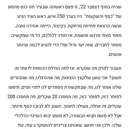
שהיה בסוף דצמבר 22', זו פעם ראשונה שבעיר חוו כנס מהסוג
של "כסף והשקעות". היו בערך 250 איש, ראש העיר הגיע
ועשה הרצאת פתיחה מרתקת. בקיצור, הייתה אווירה טובה,
מאוד מאוד מרגש ומשמח, אז תודה לכולכם, כל מי שמקשיב,
מספר לחברים, שזה יעד גדול שלי כדי להגיע לכמה שיותר
אנשים.
ונעבור לפרק מה שנקרא. אז למה הגדלת הכנסות לדעתי זה
חשוב? אני טוען שלקצץ הוצאות, מה שהורגלנו, מה שההורים
שלנו אמור לנו, מה שבתקשורת מספרים לנו לפני חגים, תיסעו
לסופר כזה, לסופר כזה, פה תחסכו 20 שקלים, פה תחסכו 200
שקלים, זה אחלה, מעולה לחסוך, חשוב לא לבזבז כסף מיותר,
אבל לא משם תבוא הבשורה, לא משם יבוא השינוי הכלכלי
שלנו. ולכן אני חושב שאנחנו צריכים להתמקד ב-עוד, עוד