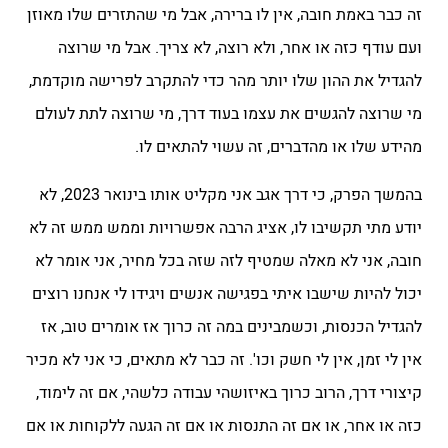
זה כבר באמת חובה, אין לו ברירה, אבל מי שהתזרים שלו מאוזן
ועם עודף כזה או אחר, ולא רוצה, לא צריך. אבל מי שרוצה
להגדיל את ההון שלו יותר מהר כדי להתקרב לפרישה מוקדמת,
מי שרוצה להגשים את עצמו בעוד דרך, מי שרוצה לתת לעולם
מהידע שלו או מהדברים, זה עשוי להתאים לו.
בהמשך הפרק, כי דרך אגב אני מקליט אותו בינואר 2023, לא
יודע מתי תקשיבו לו, אציג הרבה אפשרויות וממש ממש זה לא
חובה, אני לא מאלה שמטיף לזה שזה בכל מחיר, אני אומר לא
יכול להיות שישבו איתי בפגישה אנשים ויגידו לי אנחנו רוצים
להגדיל הכנסות, וכשמבינים במה זה כרוך אז אומרים טוב, אז
אין לי זמן, אין לי חשק וכו'. זה כבר לא מתאים, כי אני לא מכיר
קיצורי דרך, הרוב כרוך באיזושהי עבודה כלשהי, אם זה לימוד,
כזה או אחר, או אם זה התנסות או אם זה הגעה ללקוחות או אם