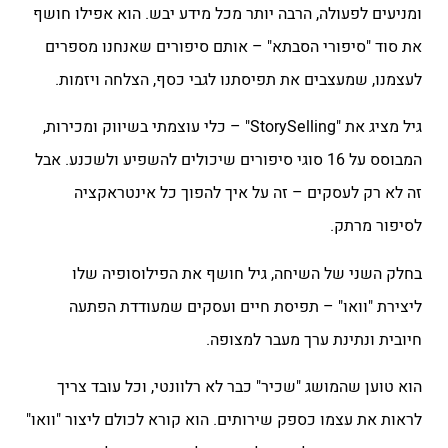
ומניעים לפעולה, הרבה יותר מכל מידע יבש. הוא אפילו חושף
את סוד "סיפורי הסבתא" – אותם סיפורים שאנחנו מספרים
לעצמנו, שמעצבים את תפיסתנו לגבי כסף, הצלחה ויזמות.
גיל מציג את "StorySelling" – כלי עוצמתי בשיווק ומכירות,
המבוסס על 16 סוגי סיפורים שיכולים להשפיע ולשכנע. אבל
זה לא רק לעסקים – זה על איך להפוך כל אינטראקציה
לסיפור מרתק.
בחלק השני של השיחה, גיל חושף את הפילוסופיה שלו
ליצירת "וואו" – תפיסת חיים ועסקים שמעודדת הפתעה
חיובית ונתינת ערך מעבר למצופה.
הוא טוען שהמושג "שכיר" כבר לא רלוונטי, וכל עובד צריך
לראות את עצמו כספק שירותים. הוא קורא לכולם ליצור "וואו"