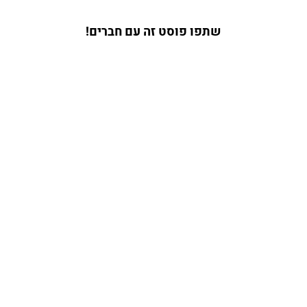
שתפו פוסט זה עם חברים!
איפה להחנות כסף
לפרוץ את תקרת הזכוכית: להפוך את החיים למסע של הגשמה עצמית ורווחים מנדל"ן
עוד מאמרים מעניינים בנושא