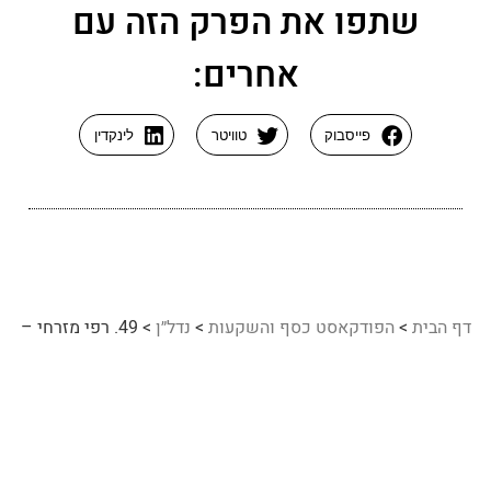
שתפו את הפרק הזה עם
אחרים:
פייסבוק
טוויטר
לינקדין
דף הבית
>
הפודקאסט כסף והשקעות
>
נדל״ן
>
49. רפי מזרחי –
שליטה בהשקעות נדל"ן בארה"ב
48. יואב זליקוביץ – להשקיע כמו באפט
50. זהר גנדלר – בלי זה לא תצליח בסטארט אפ