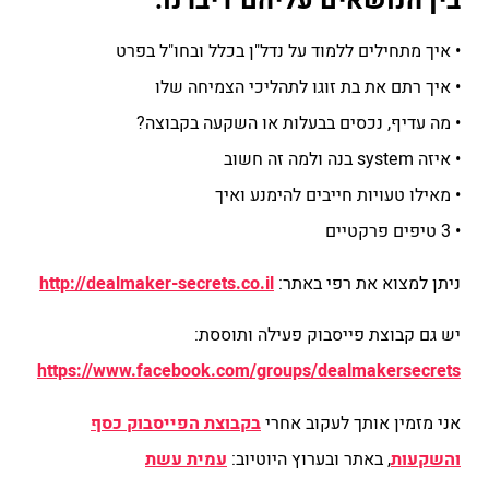
בין הנושאים עליהם דיברנו:
• איך מתחילים ללמוד על נדל"ן בכלל ובחו"ל בפרט
• איך רתם את בת זוגו לתהליכי הצמיחה שלו
• מה עדיף, נכסים בבעלות או השקעה בקבוצה?
• איזה system בנה ולמה זה חשוב
• מאילו טעויות חייבים להימנע ואיך
• 3 טיפים פרקטיים
ניתן למצוא את רפי באתר:
http://dealmaker-secrets.co.il
יש גם קבוצת פייסבוק פעילה ותוססת:
https://www.facebook.com/groups/dealmakersecrets
אני מזמין אותך לעקוב אחרי
בקבוצת הפייסבוק כסף
והשקעות
, באתר ובערוץ היוטיוב:
עמית עשת