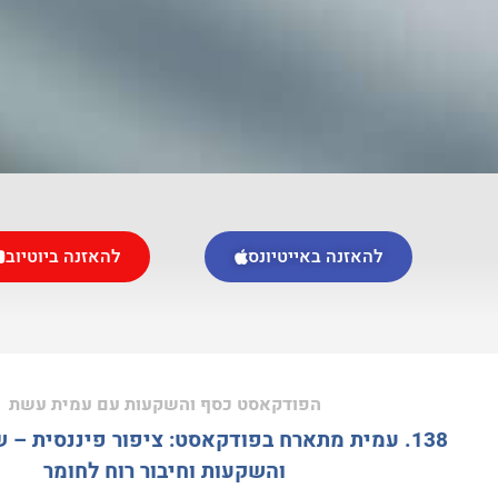
להאזנה באייטיונס
להאזנה ביוטיוב
הפודקאסט כסף והשקעות עם עמית עשת
138. עמית מתארח בפודקאסט: ציפור פיננסית – 
והשקעות וחיבור רוח לחומר