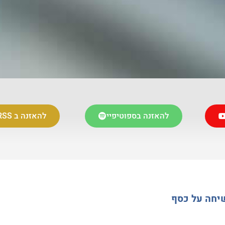
להאזנה בספוטיפיי
להאזנה ב RSS
שיחה על כסף