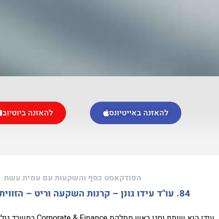
להאזנה באייטיונס
להאזנה ביוטיוב
הפודקאסט כסף והשקעות עם עמית עשת
84. עו"ד עידו גונן – קרנות השקעה וריט – הזווית המשפטית
עידו הוא שותף וסגן ראש מחלקת Corporate & Finance במשרד גולדפרב זליגמן.