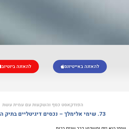
להאזנה באייטיונס
להאזנה ביוטיוב
הפודקאסט כסף והשקעות עם עמית עשת
73. שימי אלימלך – נכסים דיגיטליים בתיק ההשקעות
שימי הוא יזם ומשקיע כבר שנים רבות.