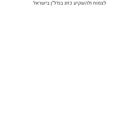
לצמוח ולהשקיע כזוג בנדל"ן בישראל
65. רביב מייזליק – לסחור בשוק ההון
67. עמית עשת – הדרך להגדלת הכנסות בעזרת העסק שלך
רוצה ללמוד עוד על
נדל״ן
?