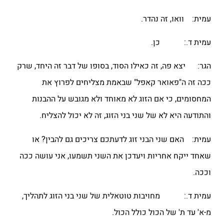
עמית: וואו, זה נהדר.
עמית ד.: כן.
הגר: יצא פה, זה כאילו הסוד, בסופו של דבר זה היחד, שרק
ככה זה ה"פאואר קאפל" שבאמת מצליחים לפרוץ את
המחסומים, כי אם הזוג לא מאוחד ולא מגובש על ההבנות
והתודעה היא לא של שני בני הזוג, זה לא יכול להצליח.
עמית: האם שני הבני זוג לדעתכם צריכים גם להבין? או
שאחד ייקח אחריות ויעדכן את השני תשמעו, אני עושה ככה
וככה.
עמית ד.: מחויבות טוטאלית של שני בני הזוג לתהליך,
מ-א' עד ת' של הכול כולל הכול.