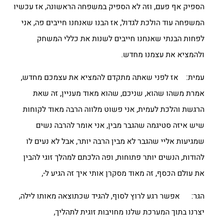
הספיק אף פעם, וזה לא הספיק במשפחה הראשונה, אז עכשיו
המשפחה עוד הולכת לגדול, אז הבנו שאנחנו חייבים פה, אני
לפחות הבנתי שאנחנו חייבים לשנות את כללי המשחק
ולהמציא את עצמנו מחדש.
עמית: אז לפני שאתה מתקדם להמציא את עצמכם מחדש,
אמרת משהו שהוא, שניכם, שהוא מאוד מעניין, זה שאת
הרגשת והלכת לעמית, אני פשוט מלווה הרבה מאוד לקוחות
שיש איזה סטיגמה שהגבר מבין, אני אומר להרבה נשים
שמגיעות אליי שהגבר לא מבין הרבה יותר, אבל לא נעים לו
להודות, הנשים יותר פתוחות, ופה הלכתם למהלך זוגי להבין
את עולם הכסף, זה מאוד מסקרן אותי איך זה הגיע ל-,
הגר: אפשר רגע לרוץ לסוף, להגיד שכתוצאה מאותו לילה,
יצרנו בתוך המערכת שלנו מחויבות זוגית לתהליך,