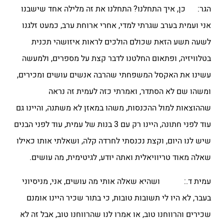
הגר: כן, איך התחלנו? התחלנו את זה מלילה אחד שישבנו
אני ועמית בערב שגרתי למדי, אחרי ארוחת ערב, כמעט זלגנו
לשעה תשע הזאת שכולם הולכים לראות איזושהי תכנית
בטלוויזיה, ופתאום החלטנו לדבר קצת על מספרים, ולמעשה
עשינו את האקסל המשפחתי שהרבה אנשים עושים ומכירים,
ומשהו שם לא הסתדר, ואמרתי כזה לעמית זה נראה
שההוצאות למול ההכנסות, משהו במאזן לא משתנה, והיינו גם
עוד לפני חתונה, היינו רק עם 3 בנות של עמית, עוד לפני הבנים
שיש לנו היום, וקצת נכנסתי לחרדה קלה, ושאלתי אותו כאילו
שאלה מאוד טריוויאלית ואתה יודע, לגיטימית, מה עושים.
עמית ד.: ושהיא שאלה אותי מה עושים, אני, מניסיוני
בעבר, לא היו לי תשובות טובות, כי בתור שכיר היינו אומנם
שכירים והרווחנו טוב, או אמרו לנו שהרווחנו טוב, אבל זה לא