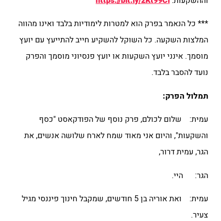
וההשקעות:
https://bit.ly/2Kt99Ci
*** כל הנאמר בפרק הוא למטרות לימודיות בלבד ואינו מהווה
המלצות השקעה. כל השוקל להשקיע חייב להתייעץ עם יועץ
מוסמך. אינני יועץ השקעות או יועץ פנסיוני מוסמך והפרק
נועד להסבר בלבד.
תמלול הפרק:
עמית: שלום לכולם, פרק נוסף של הפודקאסט "כסף
והשקעות", והיום אני מאוד שמח לארח שלושה אנשים, את
הגר, עמית דרור,
הגר: היי.
עמית: ואת אוריה בן 5 חודשים, שמקבל חינוך פיננסי מגיל
צעיר.