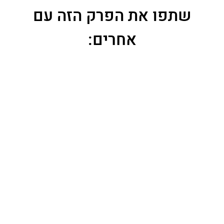
שתפו את הפרק הזה עם
אחרים:
פייסבוק
טוויטר
לינקדין
דף הבית
>
הפודקאסט כסף והשקעות
>
כלים ומידע פיננסי
>
19.
מתן בריסקר – לאן נעלם הכסף של המורים?
18. פלג דוידוביץ – השקעות בנדל"ן בשוק הגלובלי
20. עמית עשת – שוק ההון הוא לא קזינו