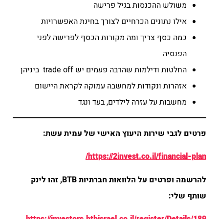
משולש ההכנסות בגיל פרישה
אילו נתונים הכרחיים לצורך בחינת האפשרויות
כמה כסף צריך ומה מקורות הכסף לפרישה לפני
הפנסיה
החלטות ודילמות שהרבה פעמים יש trade off ביניהן
אזהרות ונקודות למחשבה עמוקה לקראת היישום
מחשבות על עזרה לילדים, בעד ונגד
פרטים לגבי שירות היעוץ האישי של עמית עשת:
https://2invest.co.il/financial-plan/
להרשמה ופרטים על הלוואות חברתיות BTB, זהו לינק
שותף שלי:
https://investors.btbisrael.co.il/register/Details/189