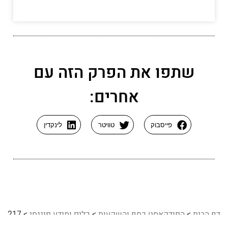
שתפו את הפרק הזה עם
אחרים:
פייסבוק
טוויטר
לינקדין
דף הבית
>
הפודקאסט כסף והשקעות
>
כלים ומידע פיננסי
>
217
– עמית עשת – לפרוש לפני הפנסיה