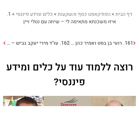
דף הבית
>
הפודקאסט כסף והשקעות
>
כלים ומידע פיננסי
>
1.
איזו משכנתא מתאימה לי – שיחה עם נטלי ויין
161. רועי בן בסט ואמיר כהן – הדרך של קנדגו מחברה קטנה בקרית אונו למובילה עולמית בפרסום דיגיטלי
162. עו"ד מירי יעקב גביש – עושות חיל בחיים ובעסקים
רוצה ללמוד עוד על
כלים ומידע
פיננסי
?