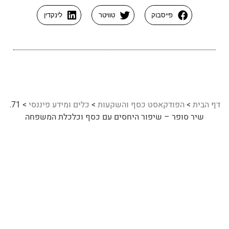
פייסבוק
טוויטר
לינקדין
דף הבית
>
הפודקאסט כסף והשקעות
>
כלים ומידע פיננסי
>
71.
שיר סופר – שיפור היחסים עם כסף וכלכלת המשפחה
70. עמית עשת – התנאים להצלחת העסק
72. אמיר פלג – דרכים פרקטיות להשקיע בנדל"ן בארה"ב ולהרוויח יותר
רוצה ללמוד עוד על
השראה
,
כלים ומידע פיננסי
?