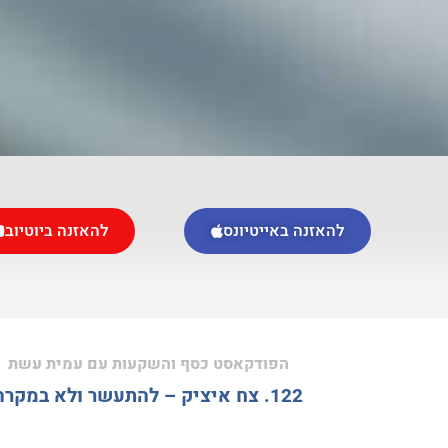
להאזנה באייטיונס
להאזנה ביוטיוב
הפודקאסט כסף והשקעות עם עמית עשת
122. צח איציק – להתעשר ולא במקרה