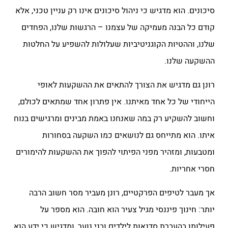
סיכונים. הוא מדגיש כי ניהול סיכונים אינו רק עניין טכני, אלא
קודם כל הבנה מעמיקה של עצמנו – הרגשות שלנו, הפחדים
שלנו, וההטיות הקוגניטיביות שעלולות להשפיע על החלטות
ההשקעה שלנו.
רונן גם מדגיש את הצורך להתאים את ההשקעות לאופי
הייחודי של כל אחד מאיתנו. אין פתרון אחד שמתאים לכולם,
וחשוב להשקיע רק במה שאנחנו באמת מבינים ומרגישים בנוח
איתו. הוא מתייחס גם לנושאים כמו השקעה בסחורות
ומטבעות, ומזהיר מפני הפיתוי להפוך את ההשקעות להימורים
חסרי אחריות.
אך מעבר לטיפים הפרקטיים, רונן מעביר מסר חשוב הרבה
יותר: חינוך פיננסי מגיל צעיר הוא חובה. הוא מספר על
פעילותו בהעברת סדנאות לילדים ובני נוער, ומדגיש כי ידע הוא