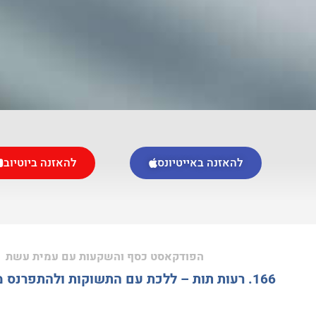
להאזנה באייטיונס
להאזנה ביוטיוב
הפודקאסט כסף והשקעות עם עמית עשת
166. רעות תות – ללכת עם התשוקות ולהתפרנס מהן בשמחה