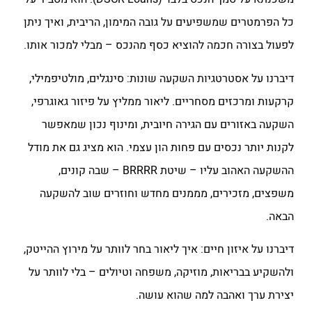
כל הפרמטרים שמשפיעים על גובה המימון, הריבית, ואיך ניתן
לפעול בצורה חכמה להוציא כסף מהנכס – מבלי למכור אותו.
דיברנו על אסטרטגיות השקעה שונות: סינגלים, מולטיפמילי,
קרקעות ומרכזים מסחריים. ליאור ממליץ על פיזור גאוגרפי,
השקעה באזורים עם הגירה חיובית, ומינוף נכון שמאפשר
לקנות יותר נכסים עם פחות הון עצמי. הוא מציג גם את מודל
ההשקעה האהוב עליו – שיטת BRRRR – שבה קונים,
משפצים, מזכירים, מממנים מחדש וחוזרים שוב להשקעה
הבאה.
דיברנו על איזון חיים: איך ליאור בחר לוותר על מירוץ ההייטק,
ולהשקיע בבריאות, מוזיקה, משפחה וטיולים – בלי לוותר על
יצירת ערך ואהבה למה שהוא עושה.