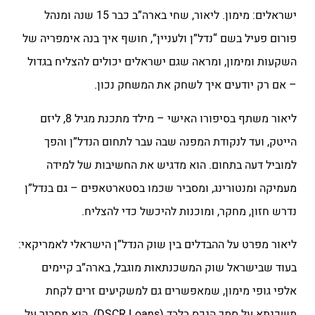
ישראלים: מימון. ליאור, שחי בארה”ב כבר 15 שנה ומנהל
פורום פעיל בשם “נדל”ן ולעניין”, חושף איך בנה אימפריה של
השקעות ומימון, ומראה שגם ישראלים יכולים להצליח בגדול
– אם רק יודעים איך לשחק את המשחק נכון.
ליאור משתף בסיפורו האישי – מילד מתכנת מגיל 8, ליזם
הייטק, ועד לנקודת המפנה שבה עבר לתחום הנדל”ן והפך
למוביל דעה בתחום. הוא מדגיש את החשיבות של למידה
מעמיקה ומנטורינג, ומסביר שכמו בסטארטאפים – גם בנדל”ן
נדרש חזון, מחקר, ומוכנות להיכשל כדי להצליח.
ליאור מפרט על ההבדלים בין שוק הנדל”ן הישראלי לאמריקאי:
בעוד שבישראל שוק המשכנתאות מוגבל, בארה”ב קיימים
אלפי גופי מימון, שמאפשרים גם למשקיעים זרים לקחת
משכנתא על סמך הנכס בלבד (DSCR Loans). הוא מסביר על