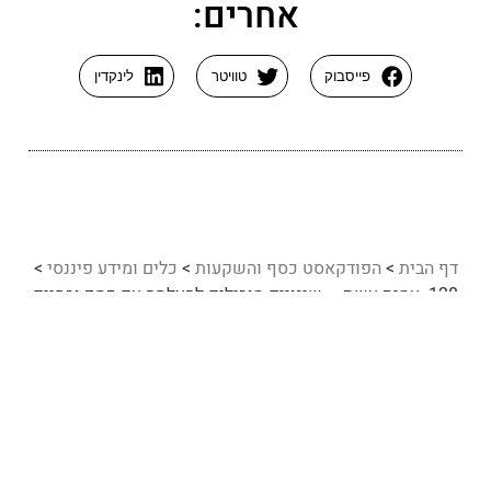
אחרים:
פייסבוק
טוויטר
לינקדין
דף הבית
>
הפודקאסט כסף והשקעות
>
כלים ומידע פיננסי
>
128. עמית עשת – שינויים מובילים להצלחה עם כסף ובחיים
בכלל
127. אסף כהן – הסיבות להחזרי מס לשכירים ואיך לדרוש אותם
129. עו"ד ליהי צור – חשיבות הסכמים משפחתיים לשמירת ההון
רוצה ללמוד עוד על
השראה
,