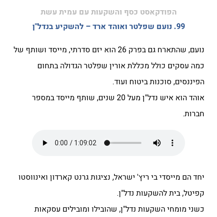
הפודקאסט כסף והשקעות עם עמית עשת
99. נועם שפלטר ואוהד ארד – להשקיע בנדל"ן
נועם, שהתארח גם בפרק 26 הוא יזם סדרתי, מייסד ושותף של
כמה עסקים כולל מכללת אורין שפלטר הגדולה בתחום
הפיננסים, סוכנות ביטוח ועוד.
אוהד הוא איש נדל"ן מעל 20 שנים, שותף מייסד במספר
חברות.
יחד הם מייסדי בי ריץ' ישראל, נציגות גרנט קארדון ואינווסטו
קפיטל, בית להשקעות נדל"ן.
כשני מומחי השקעות נדל"ן, שהובילו ומובילים עסקאות