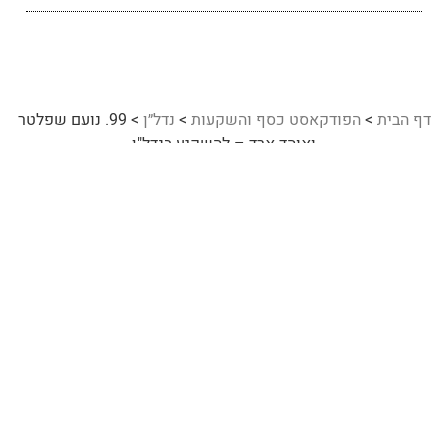
דף הבית
>
הפודקאסט כסף והשקעות
>
נדל״ן
>
99. נועם שפלטר
ואוהד ארד – להשקיע בנדל"ן
98. אריאל הלוי – מהפכת הכלכלה החדשה מתודעת מחסור לתודעת שפע
100. עמית שלא הכרתם בראיון אישי ואינטימי עם מיכל רוזנטל ושי ביבס
רוצה ללמוד עוד על
נדל״ן
?