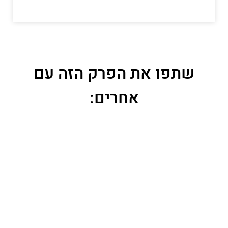
שתפו את הפרק הזה עם
אחרים:
פייסבוק
טוויטר
לינקדין
דף הבית
>
הפודקאסט כסף והשקעות
>
השקעות שונות
>
94. דוד
פופוביץ' – יזמות דיגיטלית ואיקומרס