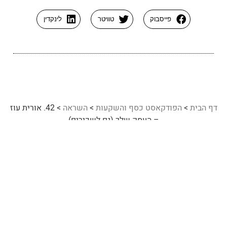
פייסבוק
טוויטר
לינקדין
דף הבית
>
הפודקאסט כסף והשקעות
>
השראה
>
42. אורית עוז
– העסק שלך (גם לשכירים)
41. בני גלבנדורף – בין עושר לאושר
43. יובל שוורצמן – נדל"ן ככלי להגשמת חלומות
רוצה ללמוד עוד על
השראה
?