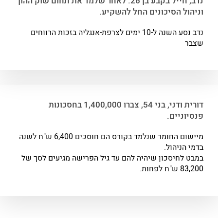
נדב, חייל בקבע בן 26. לאחר שלמד את תחום שוק ההון
וניהול הסיכונים החל להשקיע.
נדב נסע השנה ל-10 ימים לצרפת-אנגליה בזכות הרווחים
שצבר
דורית ודני, בני 54, צברו 1,400,000 בחסכונות
פנסיוניים.
מיישום החומר שנלמד בקורס הם חוסכים 6,400 ש"ח לשנה
בדמי הניהול.
במבט לחיסכון שיהיה להם עד גיל הפרישה מגיעים לסך של
83,200 ש"ח לפחות.