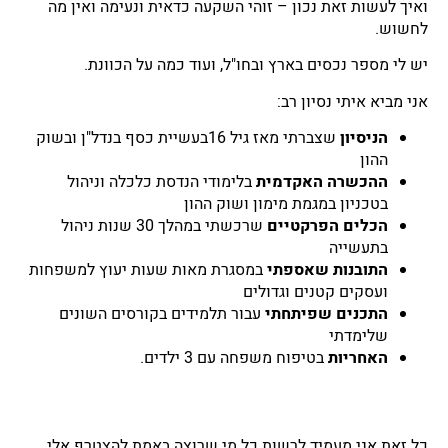
ואיך לעשות זאת נכון – זוהי השקעה כדאית ונעימה ואין מה
לחשוש.
יש לי מספר נכסים בארץ ובחו"ל, ועוד כמה על הכוונת.
אני מביא איתי נסיון רב:
הניסיון
שצברתי מאז גיל 16בעשיית כסף בנדל"ן ובשוק
ההון
ההכשרה
האקדמית
בלימודי הנדסת כלכלה וניהול
בטכניון במגמת מימון ושוק ההון
הכלים הפרקטיים
שרכשתי במהלך 30 שנות ניהול
בתעשייה
התובנות
שאספתי
במסגרת מאות שעות יעוץ למשפחות
ועסקים קטנים וגדולים
התכנים
שפיתחתי
עבור תלמידים בקורסים השונים
שלימדתי
האחריות
בטיפוח משפחה עם 3 ילדים.
כל זאת אני מעמיד לרשות כל מי שרוצה באמת להצטרף אלי