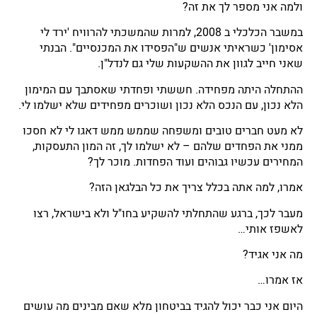
ולמה אני מספר לך את זה?
במשבר הכלכלי ב 2008, למרות שהמשכתי להרוויח 'ירד לי
אסימון' כשראיתי אנשים ש"הפסידו את המכנסיים". הבנתי
שאני חייב לגוון את ההשקעות שלי גם לנדל"ן.
ההתחלה היתה מפחידה. חששתי ופחדתי שאסתבך עם המימון
הלא נכון, עם הנכס הלא נכון ושוכרים מפחידים שלא ישלמו לי.
לא מעט חברים טובים ומשפחה שממש ממש דאגו לי לא חסכו
ממני את הפחדים שלהם – לא ישלמו לך, זה המון התעסקות,
המחירים עכשיו גבוהים ועוד הפחדות. מוכר לך?
אמרו, למה אתה בכלל צריך את כל הבלגאן הזה?
מעבר לכך, ברגע שהתחלתי להשקיע בחו"ל ולא בישראל, רצו
לאשפז אותי…
מה אני אגיד?
אז אמרו…
היום אני כבר יכול להגיד בביטחון מלא שאם מבינים מה עושים