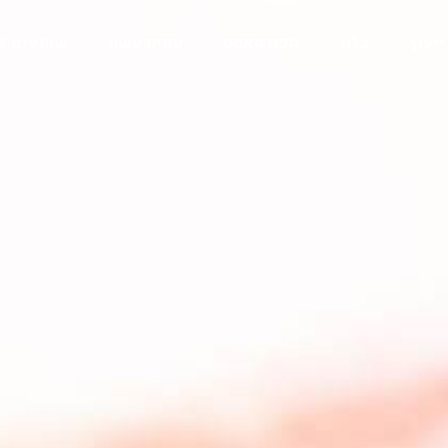
ייעוץ
בלוג
הפודקאסט
עמית עשת
שותפים ל